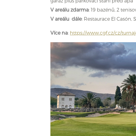
garáž plus parkovací stání před apa
V areálu zdarma
: 19 bazénů, 2 tenis
V areálu dále
: Restaurace El Casón,
Více na
:
https://www.cgf.cz/cz/turna