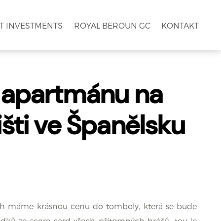
TT INVESTMENTS
ROYAL BEROUN GC
KONTAKT
 apartmánu na
šti ve Španělsku
ech máme krásnou cenu do tomboly, která se bude
edků ze score card všech přítomných hráčů, tou je