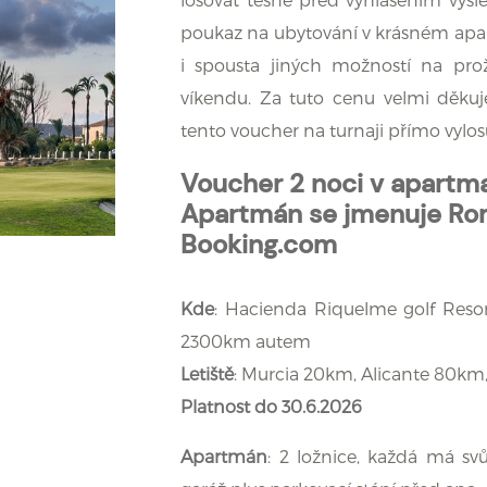
poukaz na ubytování v krásném apart
i spousta jiných možností na pro
víkendu. Za tuto cenu velmi děku
tento voucher na turnaji přímo vylos
Voucher 2 noci v apartma
Apartmán se jmenuje Rom
Booking.com
Kde
: Hacienda Riquelme golf Resort
2300km autem
Letiště
: Murcia 20km, Alicante 80km
Platnost do 30.6.2026
Apartmán
: 2 ložnice, každá má svů