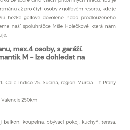
mánu až pro čtyři osoby v golfovém resortu, kde je
žití hezké golfové dovolené nebo prodlouženého
jeme naší spoluhráčce Míše Holečkové, která nám
uje.
nu, max.4 osoby, s garáží.
antik M - lze dohledat na
, Calle Indico 75, Sucina, region Murcia - z Prahy
, Valencie 250km
j balkon, koupelna, obývací pokoj, kuchyň, terasa,