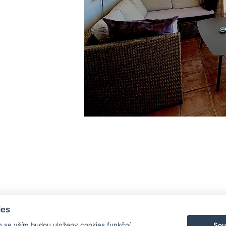
ies
Sou
m se vším budou uloženy cookies funkční,