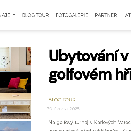
NAJE
BLOG TOUR
FOTOGALERIE
PARTNEŘI
A
Ubytování v
golfovém hři
BLOG TOUR
30. června. 2025
Na golfový turnaj v Karlových Var
losovat těsně před vyhlášením výsl