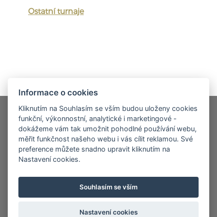
Ostatní turnaje
Informace o cookies
Kliknutím na Souhlasím se vším budou uloženy cookies
funkční, výkonnostní, analytické i marketingové -
dokážeme vám tak umožnit pohodlné používání webu,
© 2026, Agentura Golf Lady CZ – všechna práva
měřit funkčnost našeho webu i vás cílit reklamou. Své
preference můžete snadno upravit kliknutím na
vyhrazena
Nastavení cookies.
Zásady zpracování osobních údajů
|
Zásady používání souborů
Souhlasím se vším
cookies
Webové stránky vytvořila společnost
BAS servis s.r.o.
Nastavení cookies