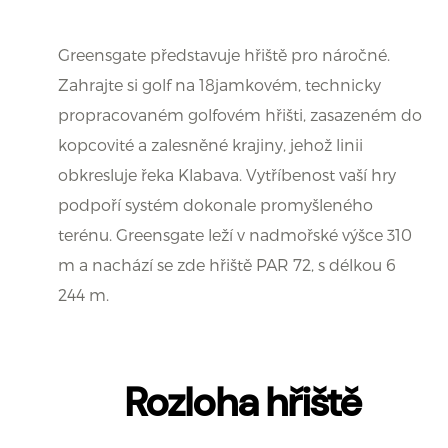
Greensgate představuje hřiště pro náročné.
Zahrajte si golf na 18jamkovém, technicky
propracovaném golfovém hřišti, zasazeném do
kopcovité a zalesněné krajiny, jehož linii
obkresluje řeka Klabava. Vytříbenost vaší hry
podpoří systém dokonale promyšleného
terénu. Greensgate leží v nadmořské výšce 310
m a nachází se zde hřiště PAR 72, s délkou 6
244 m.
Rozloha hřiště